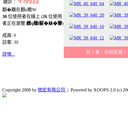
總計：
翻�鶥在翻u瞻W
30
位使用者在線上 (
26
位使用
者正在瀏覽
繒q瞻l竅�𢇃�簪
)
成員: 0
訪客: 30
共 2 頁，目前在第 1
詳情...
Copyright 2008 by
微宏有限公司
| Powered by XOOPS 2.0 (c) 2