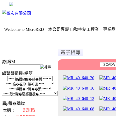
Wellcome to MicroRED 本公司專營 自動控制工程業．專
電子相簿
繚j織M
繙繫簪繡糧s繕簡
簫p翹�職繒
本週：