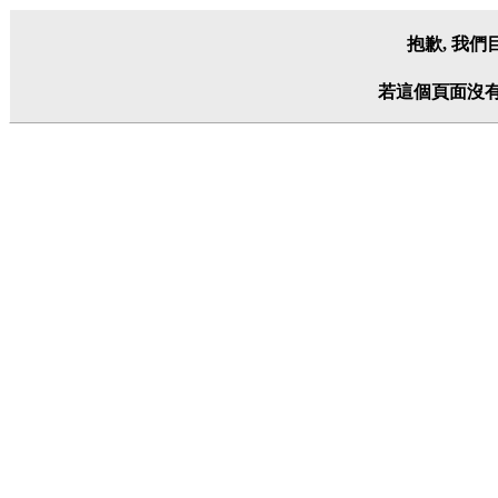
抱歉, 我
若這個頁面沒有